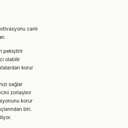
otivasyonu canlı
er.
pekiştirir
 olabilir
talardan korur
ızı sağlar
ni zorlaştırır
asyonunu korur
larından biri.
liyor.