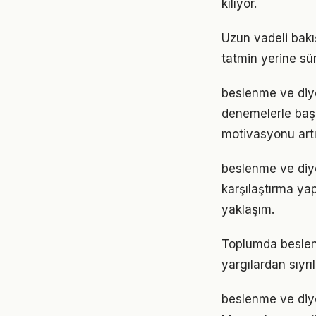
kılıyor.
Uzun vadeli bakı
tatmin yerine sü
beslenme ve diye
denemelerle başl
motivasyonu artır
beslenme ve diye
karşılaştırma ya
yaklaşım.
Toplumda beslenme
yargılardan sıyrı
beslenme ve diye