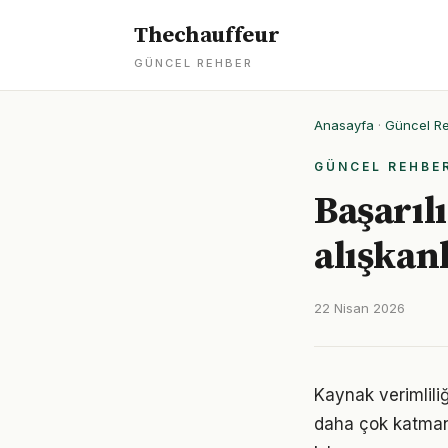
Thechauffeur
GÜNCEL REHBER
Anasayfa
·
Güncel R
GÜNCEL REHBE
Başarıl
alışkanl
22 Nisan 2026
Kaynak verimlili
daha çok katmanlı