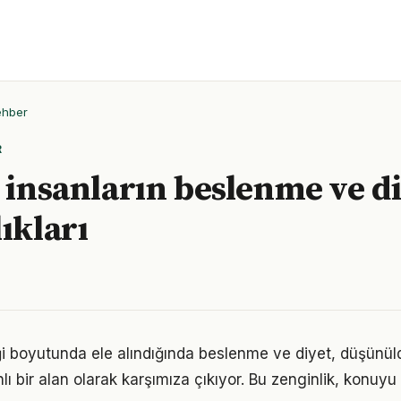
ehber
R
ı insanların beslenme ve d
ıkları
ği boyutunda ele alındığında beslenme ve diyet, düşün
 bir alan olarak karşımıza çıkıyor. Bu zenginlik, konuyu s