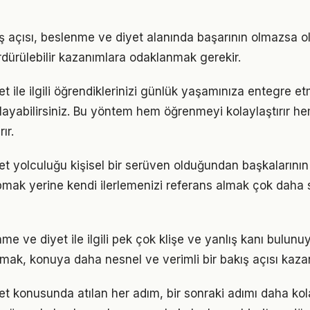
ş açısı, beslenme ve diyet alanında başarının olmazsa ol
rdürülebilir kazanımlara odaklanmak gerekir.
t ile ilgili öğrendiklerinizi günlük yaşamınıza entegre e
ayabilirsiniz. Bu yöntem hem öğrenmeyi kolaylaştırır h
ır.
t yolculuğu kişisel bir serüven olduğundan başkalarını
pmak yerine kendi ilerlemenizi referans almak çok daha sa
 ve diyet ile ilgili pek çok klişe ve yanlış kanı bulunuy
lmak, konuya daha nesnel ve verimli bir bakış açısı kazan
t konusunda atılan her adım, bir sonraki adımı daha kola