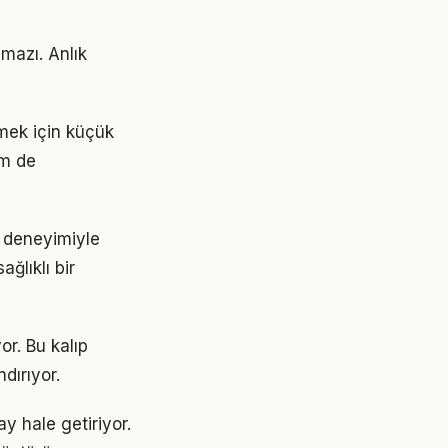
mazı. Anlık
tmek için küçük
em de
n deneyimiyle
ğlıklı bir
or. Bu kalıp
dırıyor.
y hale getiriyor.