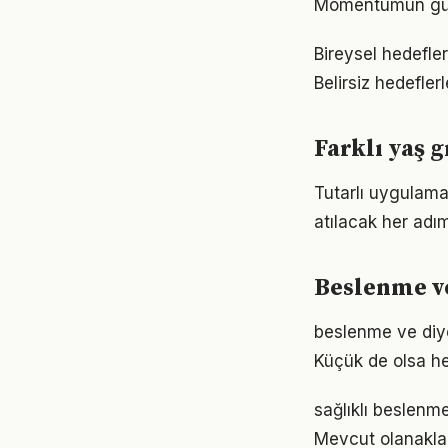
Momentumun gücü
Bireysel hedefler
Belirsiz hedefler
Farklı yaş 
Tutarlı uygulama
atılacak her adımı
Beslenme ve
beslenme ve diy
Küçük de olsa he
sağlıklı beslenm
Mevcut olanaklarl