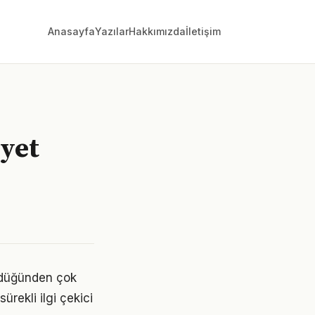
Anasayfa
Yazılar
Hakkımızda
İletişim
iyet
üldüğünden çok
ürekli ilgi çekici