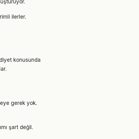
üştürüyor.
li ilerler.
i
e diyet konusunda
ar.
eye gerek yok.
mı şart değil.