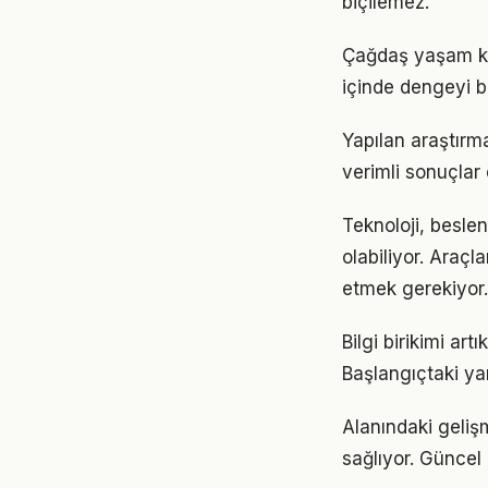
biçilemez.
Çağdaş yaşam koş
içinde dengeyi b
Yapılan araştırm
verimli sonuçlar 
Teknoloji, besle
olabiliyor. Araçl
etmek gerekiyor.
Bilgi birikimi a
Başlangıçtaki ya
Alanındaki geliş
sağlıyor. Güncel 