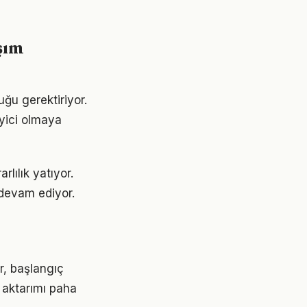
şım
uğu gerektiriyor.
eyici olmaya
lılık yatıyor.
devam ediyor.
er, başlangıç
 aktarımı paha