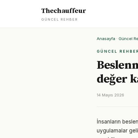
Thechauffeur
GÜNCEL REHBER
Anasayfa
·
Güncel R
GÜNCEL REHBE
Beslenm
değer k
14 Mayıs 2026
İnsanların besle
uygulamalar geli