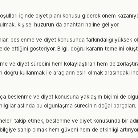
ulları içinde diyet planı konusu giderek önem kazanıyo
ulmak, kişisel huzurun da anahtarı haline geliyor.
alar, beslenme ve diyet konusunda farkındalığı yüksek ol
elde ettiğini gösteriyor. Bilgi, doğru kararın temelini oluş
nme ve diyet sürecini hem kolaylaştıran hem de zorlaştıra
arı doğru kullanmak ile araçların esiri olmak arasındaki in
rtıkça beslenme ve diyet konusuna yaklaşım biçimi de olgu
nılgılar aslında bu olgunlaşma sürecinin doğal parçaları.
meleri takip etmek, beslenme ve diyet konusunda bir ad
bilgiye sahip olmak hem güveni hem de etkinliği artırıyor