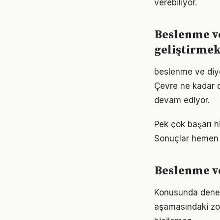
verebiliyor.
Beslenme ve
geliştirme
beslenme ve diyet
Çevre ne kadar d
devam ediyor.
Pek çok başarı h
Sonuçlar hemen 
Beslenme ve
Konusunda deneyim
aşamasındaki zor