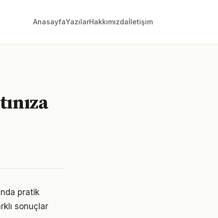
Anasayfa
Yazılar
Hakkımızda
İletişim
tınıza
ında pratik
rklı sonuçlar