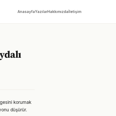
Anasayfa
Yazılar
Hakkımızda
İletişim
ydalı
engesini korumak
yonu düşürür.