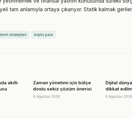
le yetinmemek ve finansal yatırım konusunda sürekli sor
eli tam anlamıyla ortaya çıkarıyor. Statik kalmak gerilem
tırım stratejileri
kripto para
da akıllı
Zaman yönetimi için bütçe
Dijital dün
pucu
dostu sekiz çözüm önerisi
dikkat edil
6 Ağustos 2026
5 Ağustos 202