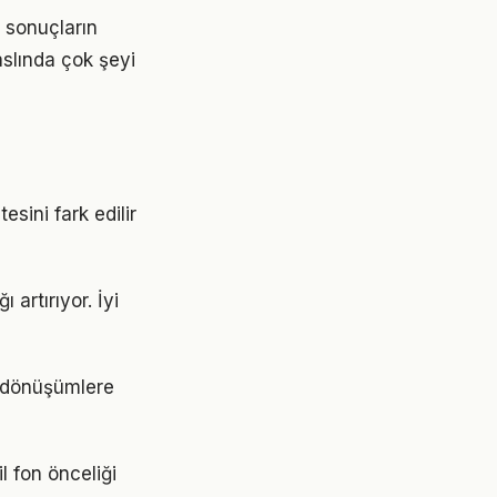
, sonuçların
aslında çok şeyi
esini fark edilir
 artırıyor. İyi
k dönüşümlere
l fon önceliği