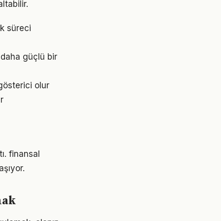
tabilir.
k süreci
 daha güçlü bir
gösterici olur
r
ı. finansal
şıyor.
mak