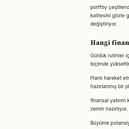
portföy çeşitlen
kalitesini gözle 
değiştiriyor.
Hangi finan
Günlük rutinler i
biçimde yükseltir
Planlı hareket etm
hazırlanmış bir p
finansal yatırım
zemin hazırlıyor.
Büyüme potansiye