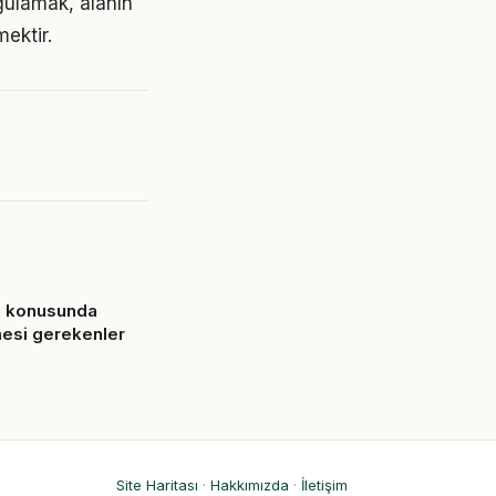
gulamak, alanın
ektir.
ya konusunda
mesi gerekenler
6
Site Haritası
·
Hakkımızda
·
İletişim