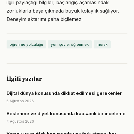
ilgili paylaştığı bilgiler, başlangıç aşamasındaki
zorluklarla başa çıkmada büyük kolaylık sağlıyor.
Deneyim aktarımı paha biçilemez.
öğrenme yolculuğu
yeni şeyler öğrenmek
merak
İlgili yazılar
Dijital dünya konusunda dikkat edilmesi gerekenler
5 Ağustos 2026
Beslenme ve diyet konusunda kapsamlı bir inceleme
4 Ağustos 2026
Yemek ve mutfak konusunda yaş fark etmez: her