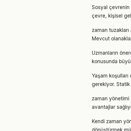
Sosyal çevrenin 
çevre, kişisel gel
zaman tuzakları 
Mevcut olanaklarl
Uzmanların önerd
konusunda büyük d
Yaşam koşulları d
gerekiyor. Statik
zaman yönetimi 
avantajlar sağlıyo
Kendi zaman yön
dönüştürmek müm