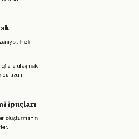
mak
nıyor. Hızlı
ilgilere ulaşmak
e de uzun
i ipuçları
ler oluşturmanın
ler.