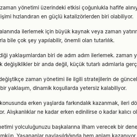
zaman yönetimi üzerindeki etkisi çoğunlukla hafife alını
işimi hızlandıran en güçlü katalizörlerden biri olabiliyor.
alanında ilerlemek için büyük kaynak veya zaman yatırımı
a bile çok şey yapılabilir, önemli olan tutarlılık.
iği yaklaşımlardan biri de adım adım ilerlemek. zaman 
eğişiklikler bir anda değil, küçük tutarlı adımlarla gerç
eğiştikçe zaman yönetimi ile ilgili stratejilerin de günc
 bir yaklaşım, dinamik koşullarda yetersiz kalabiliyor.
konusunda erken yaşlarda farkındalık kazanmak, ileri 
r. Alışkanlıklar ne kadar erken edinilirse o kadar kalıcı ol
etimi yolculuğunuzu başkalarına ilham verecek bir den
kün. Yaşananlar paylaşıldığında hem anlam kazanıyor