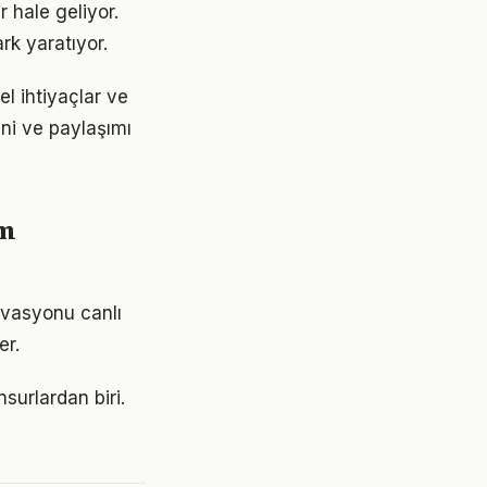
 hale geliyor.
rk yaratıyor.
l ihtiyaçlar ve
ini ve paylaşımı
ım
ivasyonu canlı
er.
surlardan biri.