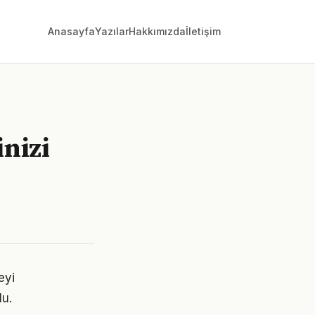
Anasayfa
Yazılar
Hakkımızda
İletişim
nizi
eyi
lu.